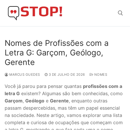
Skip
to
content
Search for:
Nomes de Profissões com a
Letra G: Garçom, Geólogo,
Gerente
MARCUS GUEDES
3 DE JULHO DE 2026
NOMES
Você já parou para pensar quantas
profissões com a
letra G
existem? Algumas são bem conhecidas, como
Garçom
,
Geólogo
e
Gerente
, enquanto outras
passam despercebidas, mas têm um papel essencial
na sociedade. Neste artigo, vamos explorar uma lista
completa e curiosa de ocupações que começam com
a letra G, mostrando o que faz cada uma e como