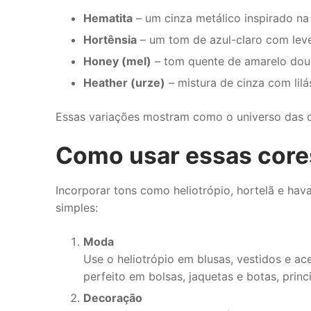
Hematita
– um cinza metálico inspirado n
Hortênsia
– um tom de azul-claro com leve v
Honey (mel)
– tom quente de amarelo dou
Heather (urze)
– mistura de cinza com lil
Essas variações mostram como o universo das co
Como usar essas cores
Incorporar tons como heliotrópio, hortelã e hav
simples:
Moda
Use o heliotrópio em blusas, vestidos e ac
perfeito em bolsas, jaquetas e botas, prin
Decoração