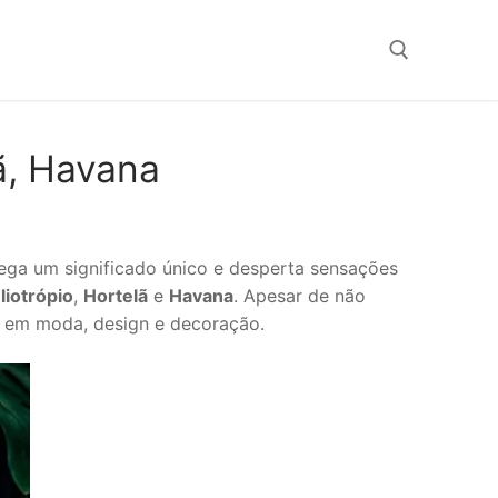
Search for:
ã, Havana
rega um significado único e desperta sensações
liotrópio
,
Hortelã
e
Havana
. Apesar de não
s em moda, design e decoração.