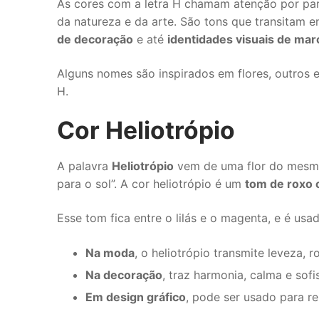
As cores com a letra H chamam atenção por par
da natureza e da arte. São tons que transitam 
de decoração
e até
identidades visuais de mar
Alguns nomes são inspirados em flores, outros 
H.
Cor Heliotrópio
A palavra
Heliotrópio
vem de uma flor do mesmo
para o sol”. A cor heliotrópio é um
tom de roxo 
Esse tom fica entre o lilás e o magenta, e é usa
Na moda
, o heliotrópio transmite leveza,
Na decoração
, traz harmonia, calma e sof
Em design gráfico
, pode ser usado para rep