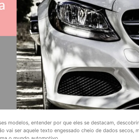
es modelos, entender por que eles se destacam, descobrir
o vai ser aquele texto engessado cheio de dados secos, ma
ama o mundo automotivo.