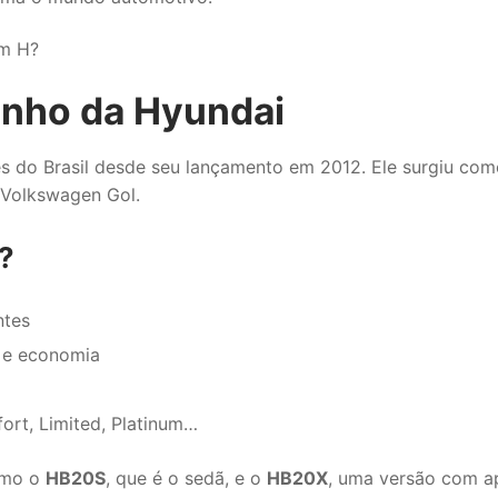
om H?
inho da Hyundai
s do Brasil desde seu lançamento em 2012. Ele surgiu co
 Volkswagen Gol.
?
ntes
a e economia
ort, Limited, Platinum…
omo o
HB20S
, que é o sedã, e o
HB20X
, uma versão com ap