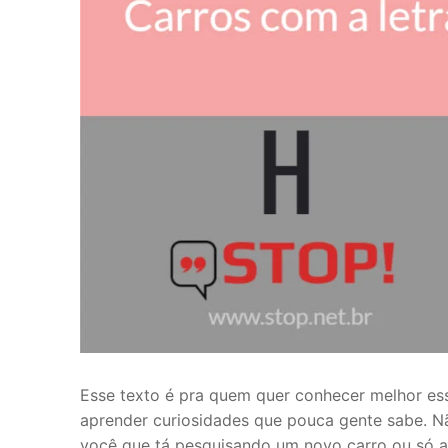
Esse texto é pra quem quer conhecer melhor ess
aprender curiosidades que pouca gente sabe. Nã
você que tá pesquisando um novo carro ou só 