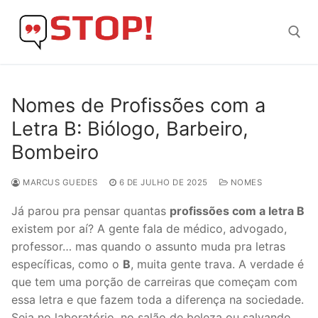
Skip
to
content
Search for:
Nomes de Profissões com a
Letra B: Biólogo, Barbeiro,
Bombeiro
MARCUS GUEDES
6 DE JULHO DE 2025
NOMES
Já parou pra pensar quantas
profissões com a letra B
existem por aí? A gente fala de médico, advogado,
professor… mas quando o assunto muda pra letras
específicas, como o
B
, muita gente trava. A verdade é
que tem uma porção de carreiras que começam com
essa letra e que fazem toda a diferença na sociedade.
Seja no laboratório, no salão de beleza ou salvando