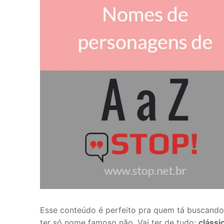
Esse conteúdo é perfeito pra quem tá buscand
ter só nome famoso não. Vai ter de tudo:
clássi