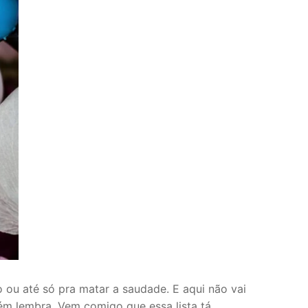
o ou até só pra matar a saudade. E aqui não vai
ém lembra. Vem comigo que essa lista tá