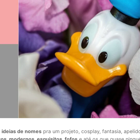
o
ideias de nomes
pra um projeto, cosplay, fantasia, apelid
cos, modernos, esquisitos, fofos
e até os que quase ningu