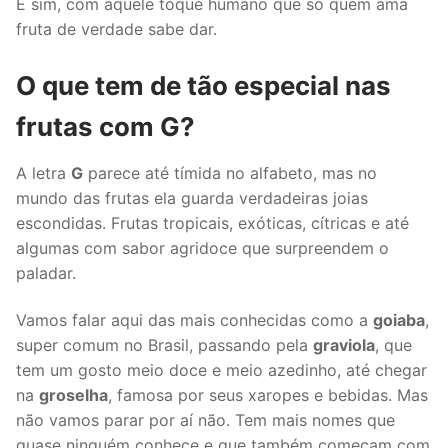
E sim, com aquele toque humano que só quem ama
fruta de verdade sabe dar.
O que tem de tão especial nas
frutas com G?
A letra
G
parece até tímida no alfabeto, mas no
mundo das frutas ela guarda verdadeiras joias
escondidas. Frutas tropicais, exóticas, cítricas e até
algumas com sabor agridoce que surpreendem o
paladar.
Vamos falar aqui das mais conhecidas como a
goiaba
,
super comum no Brasil, passando pela
graviola
, que
tem um gosto meio doce e meio azedinho, até chegar
na
groselha
, famosa por seus xaropes e bebidas. Mas
não vamos parar por aí não. Tem mais nomes que
quase ninguém conhece e que também começam com