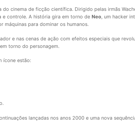
 do cinema de ficção científica. Dirigido pelas irmãs Wac
e controle. A história gira em torno de
Neo
, um hacker i
or máquinas para dominar os humanos.
vador e nas cenas de ação com efeitos especiais que revo
a em torno do personagem.
m ícone estão:
o.
 continuações lançadas nos anos 2000 e uma nova sequênci