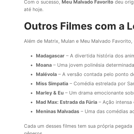
Com o sucesso,
Meu Malvado Favorito
deu orig
até hoje.
Outros Filmes com a L
Além de Matrix, Mulan e Meu Malvado Favorito,
Madagascar
– A divertida história dos an
Moana
– Uma jovem polinésia determinada a
Malévola
– A versão contada pelo ponto de
Miss Simpatia
– Comédia estrelada por San
Marley & Eu
– Um drama emocionante sobre
Mad Max: Estrada da Fúria
– Ação intensa
Meninas Malvadas
– Uma das comédias ado
Cada um desses filmes tem sua própria pegada e
gêneros.