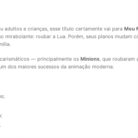
adultos e crianças, esse título certamente vai para
Meu M
no mirabolante: roubar a Lua. Porém, seus planos mudam 
ília.
carismáticos — principalmente os
Minions
, que roubaram 
a um dos maiores sucessos da animação moderna.
s;
;
.