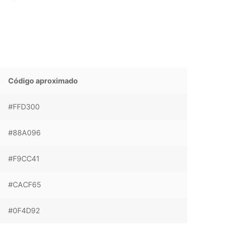
Código aproximado
#FFD300
#88A096
#F9CC41
#CACF65
#0F4D92