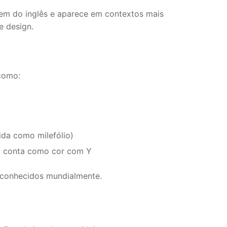
em do inglês e aparece em contextos mais
e design.
como:
da como milefólio)
, conta como cor com Y
econhecidos mundialmente.