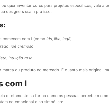
s ou quer inventar cores para projetos específicos, vale a
que designers usam pra isso:
s:
e comecem com I (como
íris
,
ilha
,
ingá
)
urado
,
ipê cremoso
leta
,
intuição rosa
a marca ou produto no mercado. E quanto mais original, mai
s com I
encia diretamente na forma como as pessoas percebem o a
tam no emocional e no simbólico: