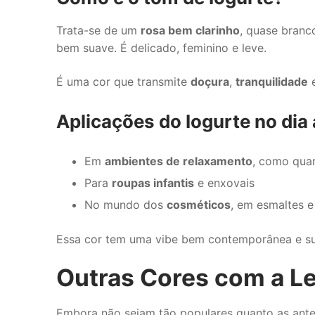
Trata-se de um
rosa bem clarinho
, quase branc
bem suave. É delicado, feminino e leve.
É uma cor que transmite
doçura
,
tranquilidade
Aplicações do Iogurte no dia 
Em
ambientes de relaxamento
, como qua
Para
roupas infantis
e enxovais
No mundo dos
cosméticos
, em esmaltes 
Essa cor tem uma vibe bem contemporânea e sua
Outras Cores com a Le
Embora não sejam tão populares quanto as ante