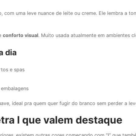
o, com uma leve nuance de leite ou creme. Ele lembra a t
e
conforto visual
. Muito usada atualmente em ambientes cl
a dia
rtos e spas
e embalagens
ve, ideal pra quem quer fugir do branco sem perder a lev
tra I que valem destaque
riores, existem outras cores começando com “I” que tam