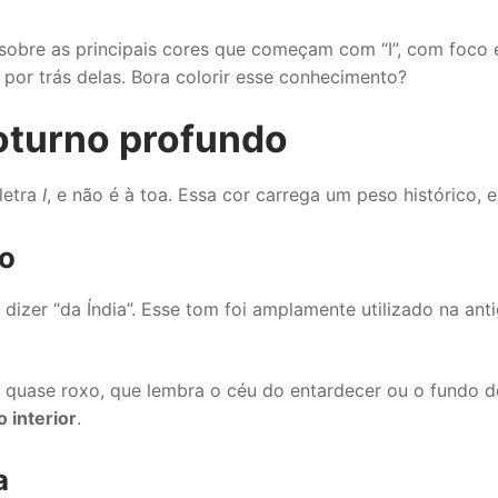
obre as principais cores que começam com “I”, com foco
 por trás delas. Bora colorir esse conhecimento?
noturno profundo
letra
I
, e não é à toa. Essa cor carrega um peso histórico, e
go
 dizer “da Índia”. Esse tom foi amplamente utilizado na ant
, quase roxo, que lembra o céu do entardecer ou o fundo 
 interior
.
a