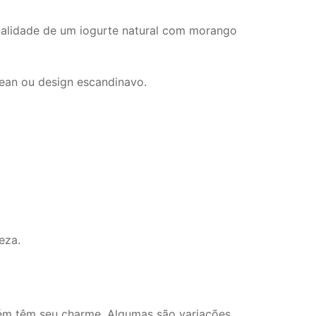
onalidade de um iogurte natural com morango
ean ou design escandinavo.
eza.
bém têm seu charme. Algumas são variações