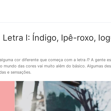
tra I: Índigo, Ipê-roxo, Iog
alguma cor diferente que começa com a letra
I
? A gente es
no mundo das cores vai muito além do básico. Algumas dess
das e sensações.