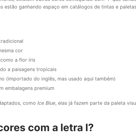
s estão ganhando espaço em catálogos de tintas e paletas 
tradicional
 mesma cor
omo a flor íris
do a paisagens tropicais
rno (importado do inglês, mas usado aqui também)
 em embalagens premium
adaptados, como
Ice Blue
, elas já fazem parte da paleta vis
ores com a letra I?