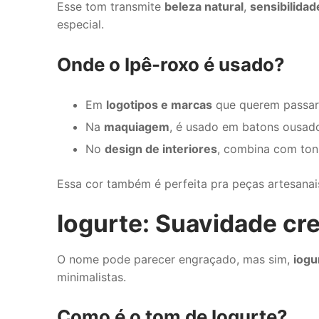
Esse tom transmite
beleza natural
,
sensibilidad
especial.
Onde o Ipê-roxo é usado?
Em
logotipos e marcas
que querem passar i
Na
maquiagem
, é usado em batons ousad
No
design de interiores
, combina com ton
Essa cor também é perfeita pra peças artesanai
Iogurte: Suavidade cr
O nome pode parecer engraçado, mas sim,
iogu
minimalistas.
Como é o tom de Iogurte?