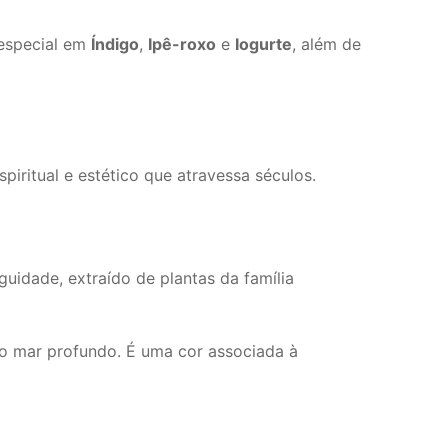
 especial em
Índigo
,
Ipê-roxo
e
Iogurte
, além de
spiritual e estético que atravessa séculos.
iguidade, extraído de plantas da família
do mar profundo. É uma cor associada à