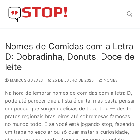
Skip
to
content
Search for:
Nomes de Comidas com a Letra
D: Dobradinha, Donuts, Doce de
leite
MARCUS GUEDES
25 DE JULHO DE 2025
NOMES
Na hora de lembrar nomes de comidas com a letra D,
pode até parecer que a lista é curta, mas basta pensar
um pouco que surgem delícias de todo tipo — desde
pratos regionais brasileiros até sobremesas famosas
no mundo todo. E se você está jogando stop, fazendo
um trabalho escolar ou só quer matar a curiosidade,
chegou ao lugar certo. Aqui vai um guia completo