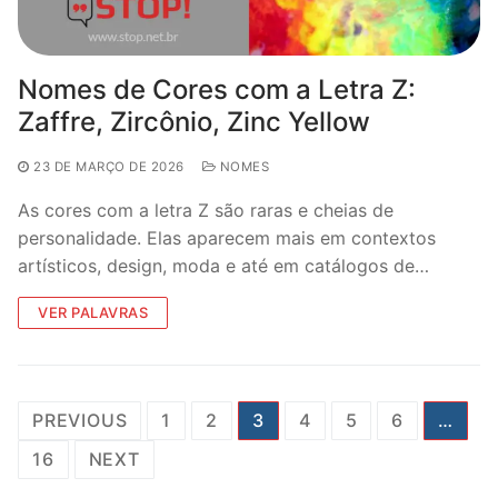
Nomes de Cores com a Letra Z:
Zaffre, Zircônio, Zinc Yellow
23 DE MARÇO DE 2026
NOMES
As cores com a letra Z são raras e cheias de
personalidade. Elas aparecem mais em contextos
artísticos, design, moda e até em catálogos de…
VER PALAVRAS
Paginação
PREVIOUS
1
2
3
4
5
6
…
de
16
NEXT
posts